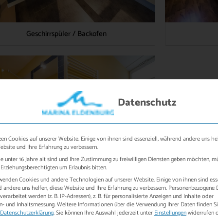
Geschirrspüler / Backofen
Datenschutz
zen Cookies auf unserer Website. Einige von ihnen sind essenziell, während andere uns hel
ebsite und Ihre Erfahrung zu verbessern.
e unter 16 Jahre alt sind und Ihre Zustimmung zu freiwilligen Diensten geben möchten, m
 Erziehungsberechtigten um Erlaubnis bitten.
wenden Cookies und andere Technologien auf unserer Website. Einige von ihnen sind esse
Badezimmer
 andere uns helfen, diese Website und Ihre Erfahrung zu verbessern.
Personenbezogene 
erarbeitet werden (z. B. IP-Adressen), z. B. für personalisierte Anzeigen und Inhalte oder
n- und Inhaltsmessung.
Weitere Informationen über die Verwendung Ihrer Daten finden Si
Datenschutzerklärung
.
Sie können Ihre Auswahl jederzeit unter
Einstellungen
widerrufen 