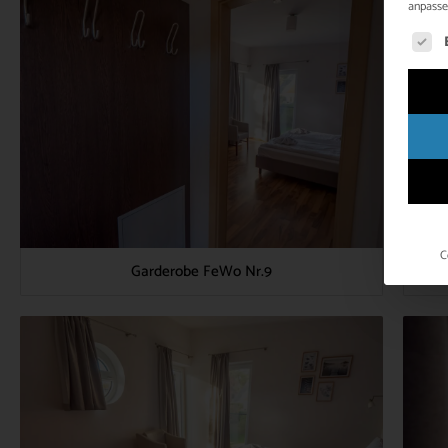
anpasse
Es fol
C
Garderobe FeWo Nr.9