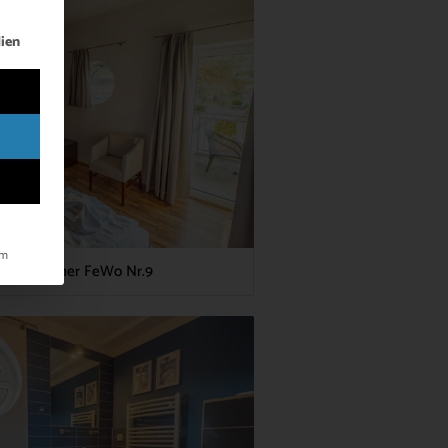
lt werden kann. Die erste Service-Gruppe ist essenziell und kann ni
ien
um
chlafzimmer FeWo Nr.9