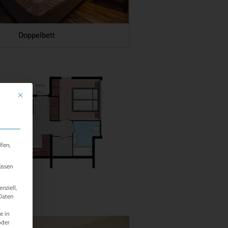
Doppelbett
Mit diesem Button wird der Dialog geschlossen. Seine Funktionalität ist identisch 
fen,
üssen
nziell,
Daten
e in
oder