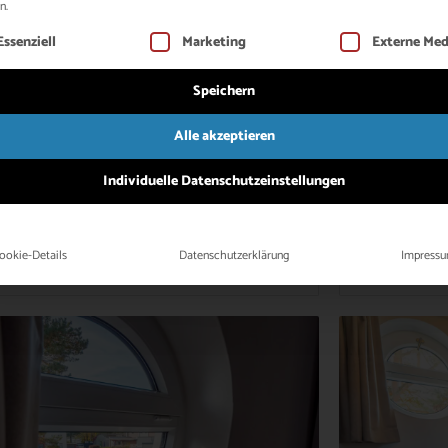
n.
gt eine Liste der Service-Gruppen, für die eine Einwilligung ertei
Essenziell
Marketing
Externe Med
Speichern
Alle akzeptieren
Individuelle Datenschutzeinstellungen
ookie-Details
Datenschutzerklärung
Impress
Schlafzimmer FeWo Nr.9
S