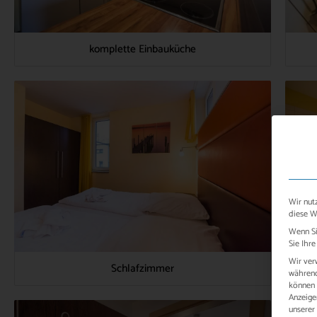
komplette Einbauküche
Wir nut
diese W
Wenn Si
Sie Ihre
Wir ver
Schlafzimmer
während
können v
Anzeige
unserer