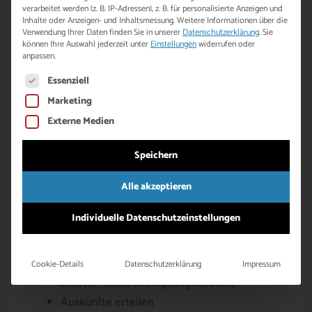
verarbeitet werden (z. B. IP-Adressen), z. B. für personalisierte Anzeigen und
Inhalte oder Anzeigen- und Inhaltsmessung.
Weitere Informationen über die
Verwendung Ihrer Daten finden Sie in unserer
Datenschutzerklärung
.
Sie
können Ihre Auswahl jederzeit unter
Einstellungen
widerrufen oder
anpassen.
Es folgt eine Liste der Service-Gruppen, für die eine Einwill
Essenziell
Marketing
Externe Medien
Speichern
Alle akzeptieren
Individuelle Datenschutzeinstellungen
Hafen-Heino: Vertrauensperson und Problemlöser
Cookie-Details
Datenschutzerklärung
Impressum
für Groß und Klein
Charter-Gäste in Empfang nehmen
Auskünfte erteilen