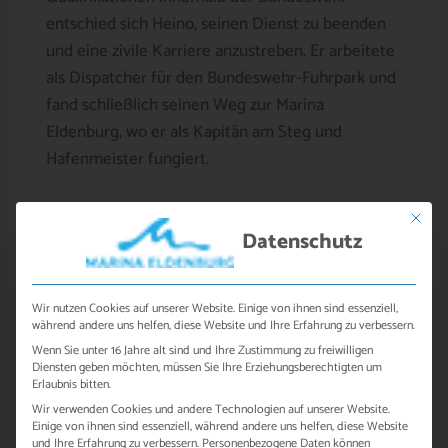
entschied sich Heino, seinen Dienst zu beenden
und eine zivile Karriere anzustreben. Er arbeitete
als Dispatcher für den Bundeswehr-Fuhrpark und
fand schließlich seinen Weg zur Marina
Eldenburg, wo er als Kapitän am Steg und
Hafenmeister fungiert.
Mit dies
Datenschutz
Wir nutzen Cookies auf unserer Website. Einige von ihnen sind essenziell,
während andere uns helfen, diese Website und Ihre Erfahrung zu verbessern.
Wenn Sie unter 16 Jahre alt sind und Ihre Zustimmung zu freiwilligen
Diensten geben möchten, müssen Sie Ihre Erziehungsberechtigten um
Erlaubnis bitten.
Wir verwenden Cookies und andere Technologien auf unserer Website.
Einige von ihnen sind essenziell, während andere uns helfen, diese Website
und Ihre Erfahrung zu verbessern.
Personenbezogene Daten können