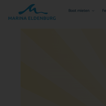
Zum
Inhalt
Boot mieten
Fe
springen