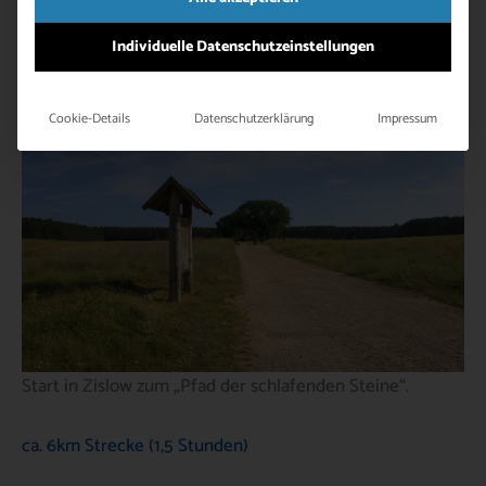
Individuelle Datenschutzeinstellungen
Bodendenkmäler in und um Zislow
Cookie-Details
Datenschutzerklärung
Impressum
Start in Zislow zum „Pfad der schlafenden Steine“.
ca. 6km Strecke (1,5 Stunden)