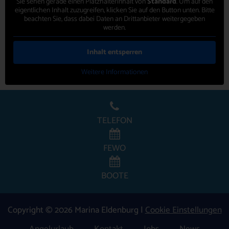
Sie sehen gerade einen Platzhalterinhalt von
Standard
. Um auf den
eigentlichen Inhalt zuzugreifen, klicken Sie auf den Button unten. Bitte
beachten Sie, dass dabei Daten an Drittanbieter weitergegeben
werden.
Inhalt entsperren
Weitere Informationen
TELEFON
FEWO
BOOTE
Copyright © 2026 Marina Eldenburg |
Cookie Einstellungen
Angelurlaub
Kontakt
Jobs
News