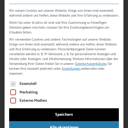
Wir nutzen Cookies auf unserer Website. Einige von ihnen sind essenziell,
Rundwanderung Plauer Werder
während andere uns helfen, diese Website und Ihre Erfahrung zu verbessern.
Wenn Sie unter 16 Jahre alt sind und Ihre Zustimmung zu freiwilligen
Diensten geben möchten, müssen Sie Ihre Erziehungsberechtigten um
Erlaubnis bitten.
Wir verwenden Cookies und andere Technologien auf unserer Website.
Einige von ihnen sind essenziell, während andere uns helfen, diese Website
und Ihre Erfahrung zu verbessern.
Personenbezogene Daten können
verarbeitet werden (z. B. IP-Adressen), z. B. für personalisierte Anzeigen und
Inhalte oder Anzeigen- und Inhaltsmessung.
Weitere Informationen über die
Verwendung Ihrer Daten finden Sie in unserer
Datenschutzerklärung
.
Sie
können Ihre Auswahl jederzeit unter
Einstellungen
widerrufen oder
anpassen.
Es folgt eine Liste der Service-Gruppen, für die eine Einwill
Essenziell
Marketing
Einmal um die Insel im nördlichen Teil des Plauer Sees.
Externe Medien
Speichern
ca. 6km Strecke (1,5 Stunden)
Alle akzeptieren